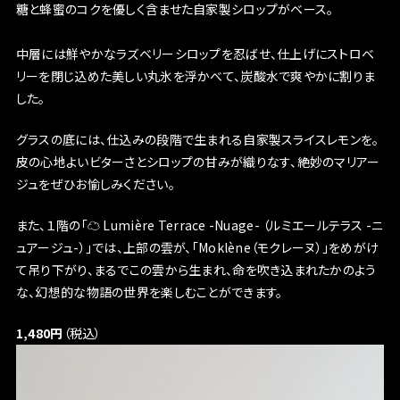
糖と蜂蜜のコクを優しく含ませた自家製シロップがベース。
中層には鮮やかなラズベリーシロップを忍ばせ、仕上げにストロベ
リーを閉じ込めた美しい丸氷を浮かべて、炭酸水で爽やかに割りま
した。
グラスの底には、仕込みの段階で生まれる自家製スライスレモンを。
皮の心地よいビターさとシロップの甘みが織りなす、絶妙のマリアー
ジュをぜひお愉しみください。
また、１階の「☁️ Lumière Terrace -Nuage- （ルミエールテラス -ニ
ュアージュ-）」では、上部の雲が、「Moklène（モクレーヌ）」をめがけ
て吊り下がり、まるでこの雲から生まれ、命を吹き込まれたかのよう
な、幻想的な物語の世界を楽しむことができます。
1,480円
（税込）